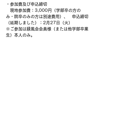
・参加費及び申込締切
　現地参加費：3,000円（学部卒の方の
み・院卒のみの方は別途費用）、　申込締切
（延期しました）：2月27日（火）
※ご参加は緑風会会員様（または他学部卒業
生）本人のみ。 
このイベントをシェア
明海大学浦安キャンパス同窓会 緑風会
緑風会HP